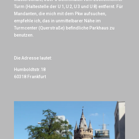
Turm (Haltestelle der U 1, U 2, U 3 und U 8) entfernt. Für
Mandanten, die mich mit dem Pkw aufsuchen,
empfehle ich, das in unmittelbarer Nähe im
Turmcenter (Querstraße) befindliche Parkhaus zu
benutzen.
Die Adresse lautet:
Humboldtstr.18
60318 Frankfurt