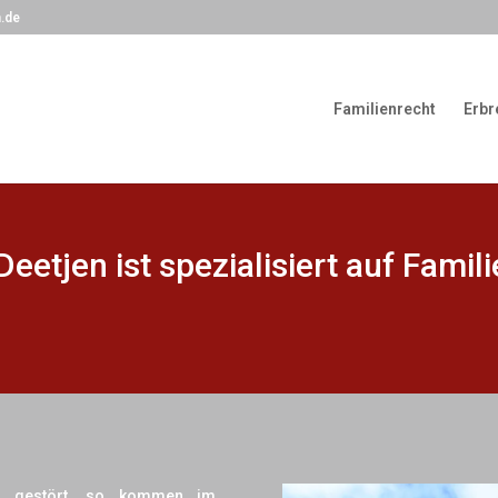
.de
Familienrecht
Erbr
eetjen ist spezialisiert auf Famil
ft gestört, so kommen im