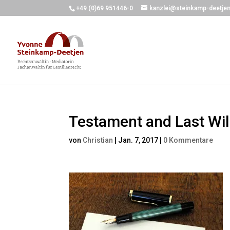
+49 (0)69 951446-0
kanzlei@steinkamp-deetjen
Testament and Last Wil
von
Christian
|
Jan. 7, 2017
|
0 Kommentare