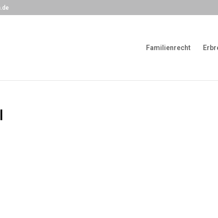
.de
Familienrecht
Erbr
l